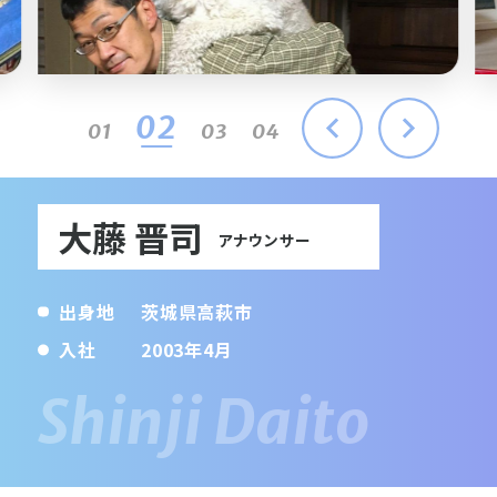
03
01
02
04
大藤 晋司
アナウンサー
出身地
茨城県高萩市
入社
2003年4月