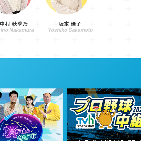
中村 秋季乃
坂本 佳子