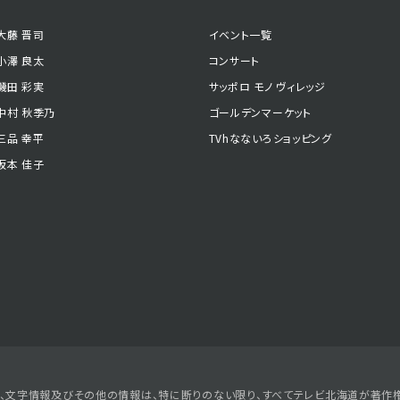
大藤 晋司
イベント一覧
小澤 良太
コンサート
磯田 彩実
サッポロ モノ ヴィレッジ
中村 秋季乃
ゴールデンマーケット
三品 幸平
TVhなないろショッピング
坂本 佳子
形、文字情報及びその他の情報は、特に断りのない限り、すべてテレビ北海道が著作