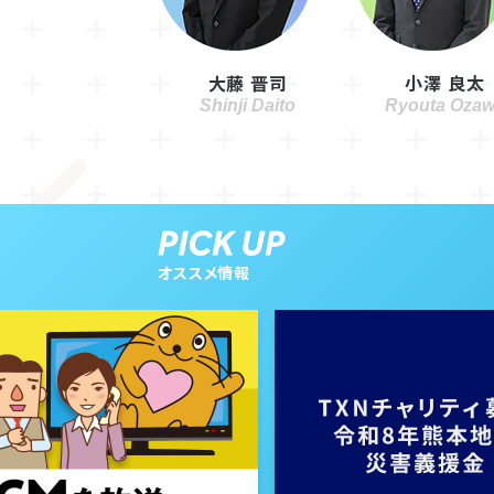
大藤 晋司
小澤 良太
オススメ情報