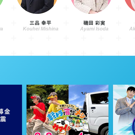
三品 幸平
磯田 彩実