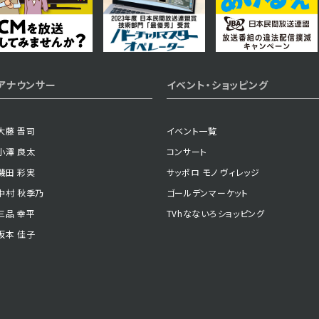
アナウンサー
イベント・ショッピング
大藤 晋司
イベント一覧
小澤 良太
コンサート
磯田 彩実
サッポロ モノ ヴィレッジ
中村 秋季乃
ゴールデンマーケット
三品 幸平
TVhなないろショッピング
坂本 佳子