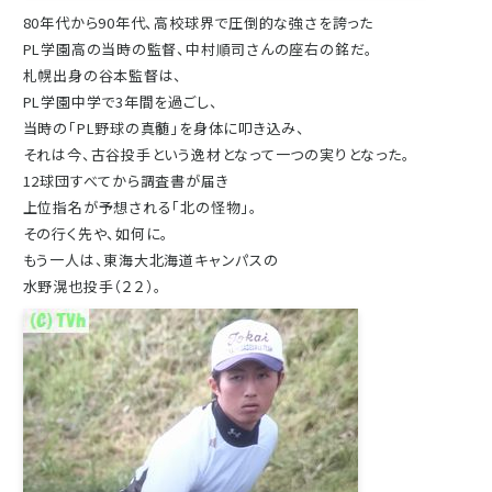
80年代から90年代、高校球界で圧倒的な強さを誇った
PL学園高の当時の監督、中村順司さんの座右の銘だ。
札幌出身の谷本監督は、
PL学園中学で3年間を過ごし、
当時の「PL野球の真髄」を身体に叩き込み、
それは今、古谷投手という逸材となって一つの実りとなった。
12球団すべてから調査書が届き
上位指名が予想される「北の怪物」。
その行く先や、如何に。
もう一人は、東海大北海道キャンパスの
水野滉也投手（２２）。