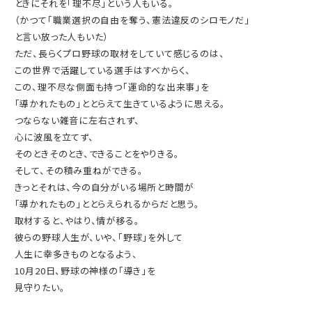
ときにそれを「理不尽」という人もいる。
（かつて「職業選択の自由を奪う、憲法違反のシロモノだ」
と言い放った人もいた）
ただ、長らくプロ野球の取材をしていて感じるのは、
この世界で活躍している選手はすべからく、
この、理不尽な側面も持つ「運命的な出来事」を
「導かれたもの」ととらえて生きているように思える。
つならない雑音に左右されず、
心に波風を立てず、
そのときそのとき、できることをやりきる。
そして、その積み重ねができる。
きっとそれは、今の自分がいる場所と時間が
「導かれたもの」ととらえられるからだと思う。
取材すると、やはり、情が移る。
彼らの野球人生が、いや、「野球」を外して
人生に幸多きものとなるよう、
10月20日、野球の神様の「導き」を
見守りたい。