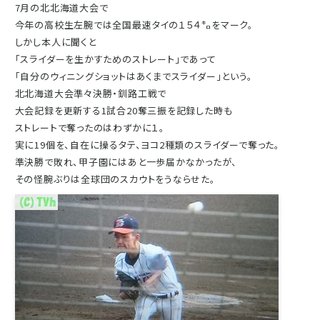
7月の北北海道大会で
今年の高校生左腕では全国最速タイの１５４㌔をマーク。
しかし本人に聞くと
「スライダーを生かすためのストレート」であって
「自分のウィニングショットはあくまでスライダー」という。
北北海道大会準々決勝・釧路工戦で
大会記録を更新する1試合20奪三振を記録した時も
ストレートで奪ったのはわずかに１。
実に19個を、自在に操るタテ、ヨコ2種類のスライダーで奪った。
準決勝で敗れ、甲子園にはあと一歩届かなかったが、
その怪腕ぶりは全球団のスカウトをうならせた。