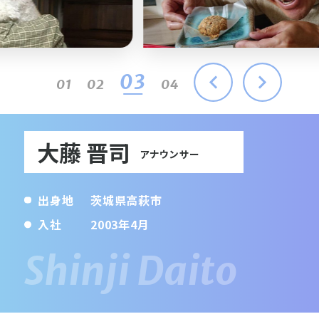
03
01
02
04
大藤 晋司
アナウンサー
出身地
茨城県高萩市
入社
2003年4月