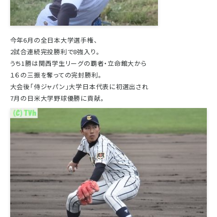
今年6月の全日本大学選手権、
2試合連続完投勝利で8強入り。
うち1勝は関西学生リーグの覇者・立命館大から
１６の三振を奪っての完封勝利。
大会後「侍ジャパン」大学日本代表に初選出され
7月の日米大学野球優勝に貢献。