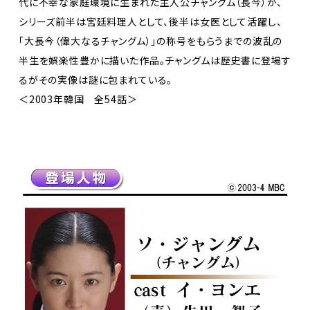
代に不幸な家庭環境に生まれた主人公チャングム（長今）が、
シリーズ前半は宮廷料理人として、後半は女医として活躍し、
「大長今（偉大なるチャングム）」の称号をもらうまでの波乱の
半生を娯楽性豊かに描いた作品。チャングムは歴史書に登場す
るがその実像は謎に包まれている。
＜2003年韓国 全54話＞