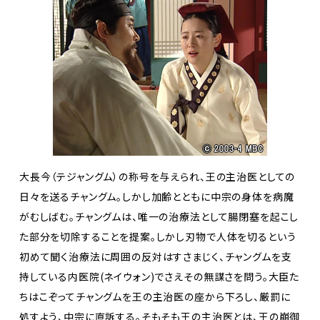
大長今（テジャングム）の称号を与えられ、王の主治医としての
日々を送るチャングム。しかし加齢とともに中宗の身体を病魔
がむしばむ。チャングムは、唯一の治療法として腸閉塞を起こし
た部分を切除することを提案。しかし刃物で人体を切るという
初めて聞く治療法に周囲の反対はすさまじく、チャングムを支
持している内医院(ネイウォン)でさえその無謀さを問う。大臣た
ちはこぞってチャングムを王の主治医の座から下ろし、厳罰に
処すよう、中宗に直訴する。そもそも王の主治医とは、王の崩御