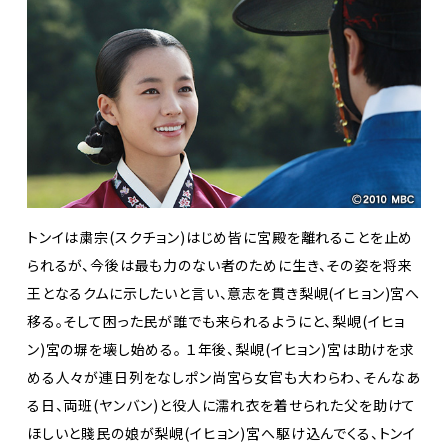
トンイは粛宗(スクチョン)はじめ皆に宮殿を離れることを止め
られるが、今後は最も力のない者のために生き、その姿を将来
王となるクムに示したいと言い、意志を貫き梨峴(イヒョン)宮へ
移る。そして困った民が誰でも来られるようにと、梨峴(イヒョ
ン)宮の塀を壊し始める。 １年後、梨峴(イヒョン)宮は助けを求
める人々が連日列をなしポン尚宮ら女官も大わらわ、そんなあ
る日、両班(ヤンバン)と役人に濡れ衣を着せられた父を助けて
ほしいと賤民の娘が梨峴(イヒョン)宮へ駆け込んでくる、トンイ