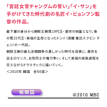
「宮廷女官チャングムの誓い」「イ・サン」を
手がけてきた時代劇の名匠イ・ビョンフン監
督の作品。
最下層の身分から朝鮮王朝第19代王・粛宗の側室となり、後
の第21代王・英祖の生母となったトンイ（淑嬪 崔氏スクビン チ
ェシ）の一代記。
朝鮮王朝の最も派閥闘争の激しかった時代を背景に、粛宗を
巡るロマンス、女性同士の権力争い、そして英祖の成長過程を
交えながらドラマチックに描いていく。
＜2010年 韓国 全60話＞