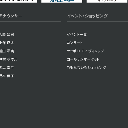
アナウンサー
イベント・ショッピング
大藤 晋司
イベント一覧
小澤 良太
コンサート
磯田 彩実
サッポロ モノ ヴィレッジ
中村 秋季乃
ゴールデンマーケット
三品 幸平
TVhなないろショッピング
坂本 佳子