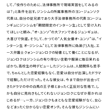
して、「役作りのために、法律事務所で現場実習をしてみるの
は？」と条件を出す。ジンシムの所属事務所のヨン・ジュンソク
代表は、自分の従兄弟であり大手法律事務所の代表ヨン・ジュ
ンギュにジンシムを「期間限定のインターン生」として受け入れ
てほしいと頼み、“オ・ユンソ”の大ファンであるジュンギュは、
大喜びで快諾。そうして、かつての“人気女優オ・ユンソ”は、“イ
ンターン生 オ・ジンシム”として法律事務所に偽装(?)入社、エ
ース弁護士クォン・ジョンロクの秘書として働くことになるが、
ジョンロクはジンシムの有り得ない言動や服装に毎日呆れる
ばかり。高校生の時デビューしたジンシムは、人間関係も苦手
で、ちゃんとした恋愛経験もなく、恋愛は自分が出演したドラマ
で経験しただけだった。そんな彼女は、今まで自分が出会って
きたドラマの中の白馬の王子様とまったく正反対な性格で、し
かも自分に見向きもしてくれないジョンロクになぜか惹かれは
じめるが…。一方、ジョンロクもまともな恋愛経験がなく、女心
などまったく分からない恋愛オンチ。そんな彼もジンシムにい