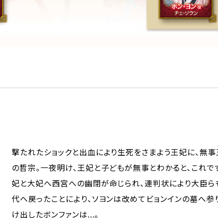
撃たれたショックと出血により生死をさまよう王妃に、無
の哲宗。一夜明け、王妃と子どもが無事とわかると、これで
妃と大妃へ西宮への幽閉が命じられ、連判状により大臣ら
代へ戻ったことにより、ソヨンは改めてビョンインの墓へ参
け出したボンファンは...。