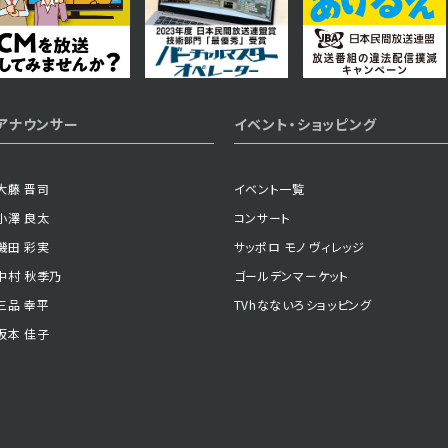
アナウンサー
イベント・ショッピング
大藤 晋司
イベント一覧
小澤 良太
コンサート
磯田 彩実
サッポロ モノ ヴィレッジ
中村 秋季乃
ゴールデンマーケット
三品 幸平
TVhなないろショッピング
坂本 佳子