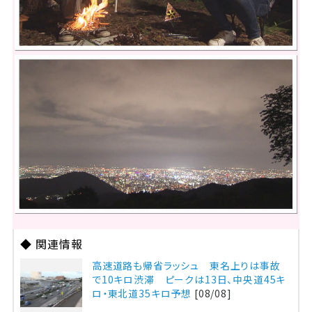
◆ 関連情報
高速道路も帰省ラッシュ 東名上りは事故
で10キロ渋滞 ピークは13日、中央道45キ
ロ・東北道35キロ予想
[08/08]