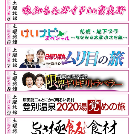
かけは日本選手権「悔しい思いをして良かっ
た」
[08/08]
１１歳演歌歌手・西山琳久 熊本にエール
「歌を通して少しでも元気や笑顔を届けられ
たら」
[08/08]
福岡県警の熊本支援部隊 福岡に戻る
[08/08]