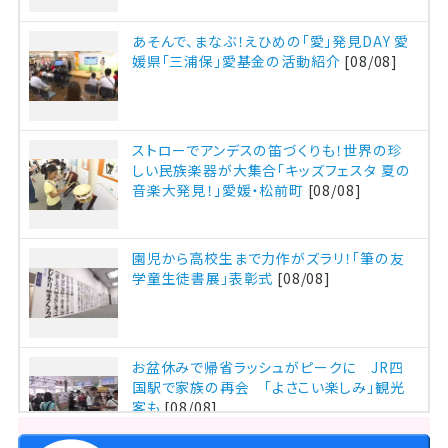
あそんで、まなぶ！えひめの「愛」発見DAY 愛
媛県「三浦保」愛基金の活動紹介
[08/08]
ストローでアンデスの笛づくりも！世界の珍
しい民族楽器が大集合「キッズフェスタ 夏の
音楽大発見！」愛媛・松前町
[08/08]
園児から高校生まで力作がズラリ！「筆の友
学童生徒書展」表彰式
[08/08]
お盆休みで帰省ラッシュがピークに JR四
国駅で家族の再会 「よさこい楽しみ」観光
客も
[08/08]