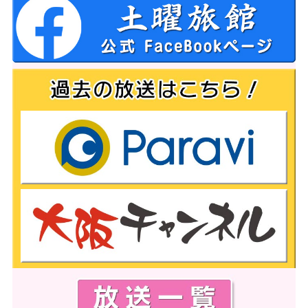
J新助っ人が衝撃デビュー「借りパクしよ
う」 “理不尽”な一撃にファン仰天「エンバ
ペやん」
[08/08]
明治から昭和初期にかけて製作された和紙
製品の展覧会…木版画家『川瀬巴水』の肉
筆画も
[08/08]
年齢や体力に関わらず参加しやすい『ウォー
キングフットボール』…9歳から88歳が汗を
かく
[08/08]
能登町に『ポケモンなかよしハウス』オープ
ン ポケモン88種類があしらわれた屋内遊
具施設
[08/08]