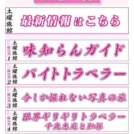
カベポスター永見大吾、最近結婚も夫役の
撮影中「奥さんのことは全く頭になかっ
た」 浜田順平は監督とまさかの再会
[08/08]
【ローカル鉄道の再構築】富山地方鉄道本
線“全線維持”の方向で議論へ 行政の費
用負担には踏み込まず 滑川市民たちが意
見
[08/08]
8日午前の郡山・東北道の事故 運転手の男
性が死亡
[08/08]
栗原市東部にレベル3大雨警報 8日午後6
時4分
[08/08]
【陸上】青木アリエが競技続行を明言 きっ