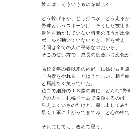
彼には、そういうものを感じる」
どう投げるか、どう打つか、どう走る
野球というスポーツは、そうした技術
身体を動かしていない時間のほうが圧
ボールが動いていないとき、何を考え
時間は全ての人に平等なのだから、
そこの使い方で、成長の度合いに変化
高校２年の春以来の内野手に挑む西川
「内野をやれることはうれしい。相当
と屈託なく笑っていた。
色白で細身の１８歳の奥に、どんな“野
その力を、札幌ドームで発揮するのは
見えにくいものだけど、探し出してみ
早く１軍に上がってきてね、と心の中
それにしても、改めて思う。