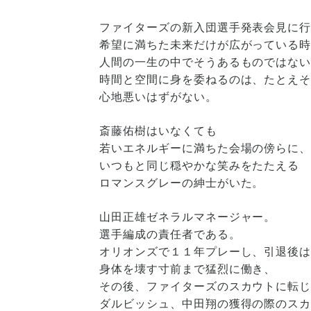
ファイターズの新入団選手発表会見に
希望に満ちた未来だけが広がっている
人間の一生の中でそうあるものではな
時間と空間に
身を委ねるのは、
たとえ
心地悪いはずがない。
斎藤佑樹はいなくても
若いエネルギーに満ちた会場の傍らに
いつもと同じ穏やかな笑みをたたえる
ロマンスグレーの紳士がいた。
山田正雄ゼネラルマネージャー。
選手編成の責任者である。
オリオンズで１１年プレーし、引退後
身体を壊す寸前まで猛烈に働き、
その後、ファイターズのスカウトに転
ダルビッシュ、中田翔の獲得の際のス