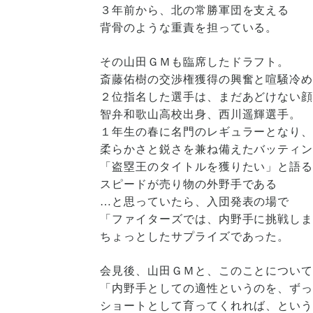
３年前から、北の常勝軍団を支える
背骨のような重責を担っている。
その山田ＧＭも臨席したドラフト。
斎藤佑樹の交渉権獲得の興奮と喧騒冷
２位指名した選手は、まだあどけない
智弁和歌山高校出身、西川遥輝選手。
１年生の春に名門のレギュラーとなり
柔らかさと鋭さを兼ね備えたバッティ
「盗塁王のタイトルを獲りたい」と語
スピードが売り物の外野手である
…と思っていたら、入団発表の場で
「ファイターズでは、内野手に挑戦し
ちょっとしたサプライズであった。
会見後、山田ＧＭと、このことについ
「内野手としての適性というのを、ず
ショートとして育ってくれれば、とい