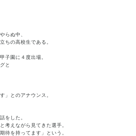
めやらぬ中、
顔立ちの高校生である。
、甲子園に４度出場。
ングと
る
ます」とのアナウンス。
て話をした。
っと考えながら見てきた選手。
う期待を持ってます」という。