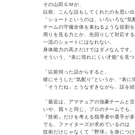
その山田ＧＭが、
以前、こんな話もしてくれたのを思い
「ショートというのは、いろいろな“気
チームの守備全体を束ねるような役割
周りを見る力とか、先回りして対応す
一流のショートにはなれない。
身体能力の高さだけではダメなんです
そういう、“表に現れにくい才能”を見
「以前伺った話からすると、
彼にそうした“気配り”というか、“表
「そうだね」とうなずきながら、話を
「最近は、アマチュアの強豪チームと
いや、我々と同じ、プロのチームでも
『技術』だけを考える指導者や選手が
でも、ファイターズが求めているのは
技術だけじゃなくて『野球』を身につ