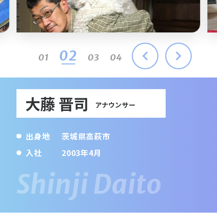
03
01
02
04
大藤 晋司
アナウンサー
出身地
茨城県高萩市
入社
2003年4月