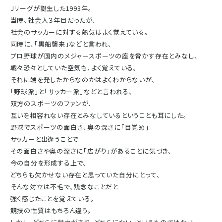
Jリーグが誕生した1993年。
当時、社会人３年目だったが、
社会のサッカーに対する熱気はよく覚えている。
同時に、「黒船襲来」などと言われ、
プロ野球が国内のメジャースポーツの座を脅かす存在とみなし、
戦々恐々としていた空気も、よく覚えている。
それに端を発したからなのかはよくわからないが、
「野球派」と「サッカー派」などと言われる、
双方のスポーツのファンが、
互いを相容れない存在とみなしているということも耳にした。
野球でスポーツの面白さ、奥の深さに「目覚め」
サッカーと出逢うことで
その面白さや奥の深さに「広がり」があることに気づき、
今の自分を形成する上で、
どちらも欠かせない存在と思っていた自分にとって、
そんな対立は不毛で、残念なことだと
強く感じたことを覚えている。
競技の性質はもちろん違う。