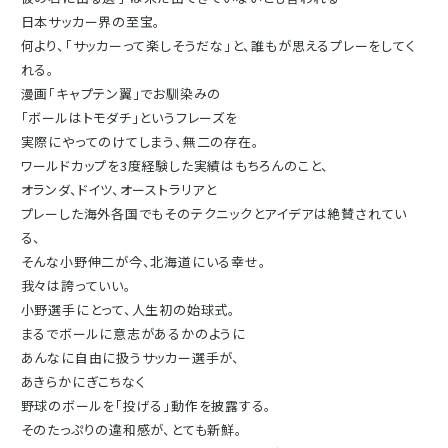
日本サッカー界の至宝。
何より、「サッカーって楽しそうだな」と、誰もが思えるプレーをしてく
れる。
漫画「キャプテン翼」でお馴染みの
「ボールはトモダチ」というフレーズを
実際にやってのけてしまう、無二の存在。
ワールドカップを3度経験した実績はもちろんのこと、
オランダ、ドイツ、オーストラリアと
プレーした海外各国でもそのテクニックとアイデアは絶賛されてい
る、
そんな小野伸二が今、北海道にいる幸せ。
我々は誇っていい。
小野選手にとって、人生初の始球式。
まるでボールに意志があるかのように
あんなに自由に扱うサッカー選手が、
あきらかにぎこちなく
野球のボールを「投げる」動作を披露する。
そのたっぷりの違和感が、とても新鮮。