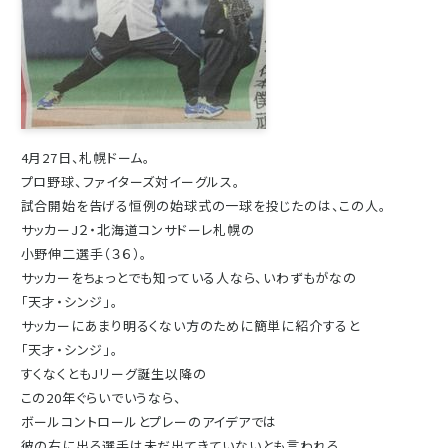
4月27日、札幌ドーム。
プロ野球、ファイターズ対イーグルス。
試合開始を告げる恒例の始球式の一球を投じたのは、この人。
サッカーJ２・北海道コンサドーレ札幌の
小野伸二選手（３６）。
サッカーをちょっとでも知っている人なら、いわずもがなの
「天才・シンジ」。
サッカーにあまり明るくない方のために簡単に紹介すると
「天才・シンジ」。
すくなくともJリーグ誕生以降の
この20年ぐらいでいうなら、
ボールコントロールとプレーのアイデアでは
彼の右に出る選手は未だ出てきていないとも言われる