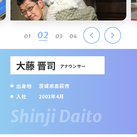
03
01
02
04
大藤 晋司
アナウンサー
出身地
茨城県高萩市
入社
2003年4月