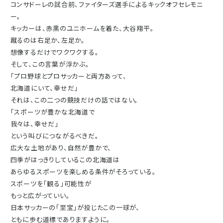
コンサドーレの試合前、ファイターズ選手によるキックオフセレモニ
ー。
キッカーは、赤黒のユニホームを着た、大谷翔平。
蹴るのは右足か、左足か。
想像するだけでワクワクする。
そして、この言葉が浮かぶ。
「プロ野球とプロサッカーと両方あって、
北海道にいて、幸せだ」
それは、この二つの競技だけの話ではない。
「スポーツが豊かな北海道で
我々は、幸せだ」
という叫びにつながるべきだ。
広大な土地があり、自然が豊かで、
四季がはっきりしているこの北海道は
あらゆるスポーツを楽しめる条件がそろっている。
スポーツを「観る」可能性が
もっと広がっていい。
日本サッカーの「至宝」が投じたこの一球が、
ともに歩む道標でありますように。