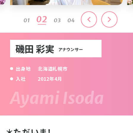
03
01
02
04
磯田 彩実
アナウンサー
出身地
北海道札幌市
入社
2012年4月
＊ただいま！