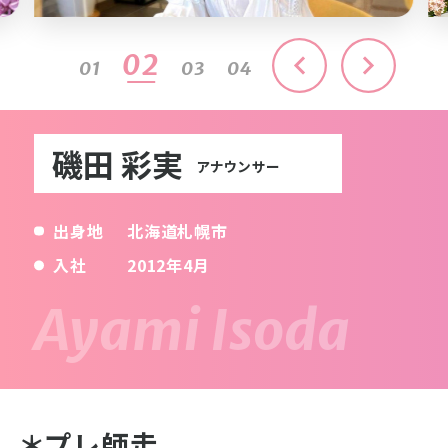
03
01
02
04
磯田 彩実
アナウンサー
出身地
北海道札幌市
入社
2012年4月
＊プレ師走...