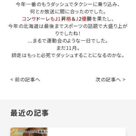
今年一番のもうダッシュでタクシーに乗り込み、
何とか放送に間に合ったのでした。
コ
ン
サ
ド
ー
レ
も
J
1
昇
格
＆
J
2
優
勝
を果たし、
今年の北海道は最後までスポーツの話題で大盛り上が
りでしたね！
...まるで運動会のような一日でした。
まだ11月。
師走はもっと必死でダッシュすることになるのかな。
< 前の記事へ
次の記事へ >
最近の記事