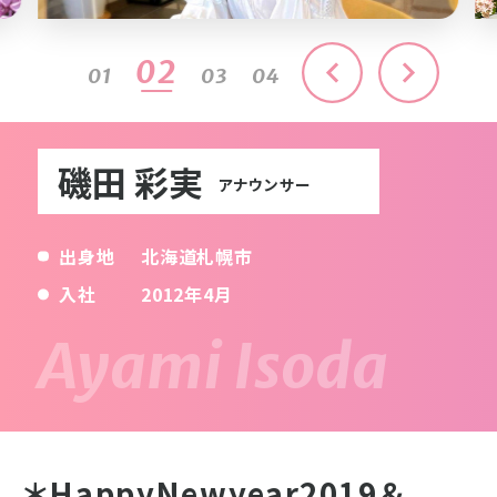
03
01
02
04
磯田 彩実
アナウンサー
出身地
北海道札幌市
入社
2012年4月
＊HappyNewyear2019＆