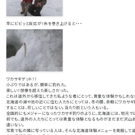
竿にビビッと反応が！糸を巻き上げると・・・
ワカサギゲット！！
小ぶりではあるが、簡単に釣れた。
楽しい！想像を超えた楽しさだった。
これは道外から移住してきた私ような者にとって、貴重な体験かもしれな
北海道の湖や池の近くに住む人たちにとっては、
冬の間、余暇にワカサギ
することは、珍しいことではない。当たり前という人もいる。
全国的にもメジャーになったワカサギ釣りのように、北海道には、地元で
前
でも、
道外の人たちにとっては貴重な体験となるものがまだまだ
沢山
違い
ない。
写真で私の隣に写っている人は、そんな北海道体験メニューを発掘して