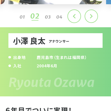
02
01
03
04
小澤 良太
アナウンサー
出身地
鹿児島市（生まれは福岡県）
入社
2004年6月
６年目でついに実現！