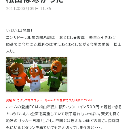
2011年03月09日 11:35
いよいよＪ開幕！
コンサドーレ札幌の開幕戦は おととし★敗戦 去年△引きわけ
順番では今年は☆勝利のはず！。わくわくしながら会場の愛媛 松山
入り。
愛媛ＦＣのクラブマスコット みかんだが左右の２人は顔がこわい
ホームの愛媛ＦＣは松山市民に限り、ワンコイン５００円で観戦できる
というおいしい企画を実施していて親子連れもいっぱい。天気も良く
絶好のサッカー日和！しかし、四国とは思えないほどの寒さ。長時間
外にいるとダウンを着ていても冷え切ってしまうほど・・・。