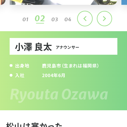
02
01
03
04
小澤 良太
アナウンサー
出身地
鹿児島市（生まれは福岡県）
入社
2004年6月
松山は寒かった