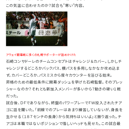
この気温に合わせたのか？試合も"寒い"内容。
アウェイ開幕戦に多くの札幌サポーターが詰めかけた
石崎コンサドーレのチームコンセプトはチャレンジ＆カバー。しかしチ
ャレンジするどころかバックパス、横パスを多用しなかなか攻め込ま
ず。カバーどころか、パスミスから度々カウンターを浴びる始末。
昇格のための最低条件に開幕ダッシュを挙げた石崎監督。そのプレッ
シャーなのか？それとも新加入メンバーが多いから？動きの硬い１戦
だった。
試合後、ＤＦでありながら、終盤のパワープレーでＦＷ投入されたチア
ゴに話を聞いた。「前線でのプレーはあまり練習していないが、身長を
生かせる（１８７センチの長身）から気持ちはいいよ」と振り返った。チ
アゴは本職ではないポジションで惜しいヘッドも見せた。この試合最