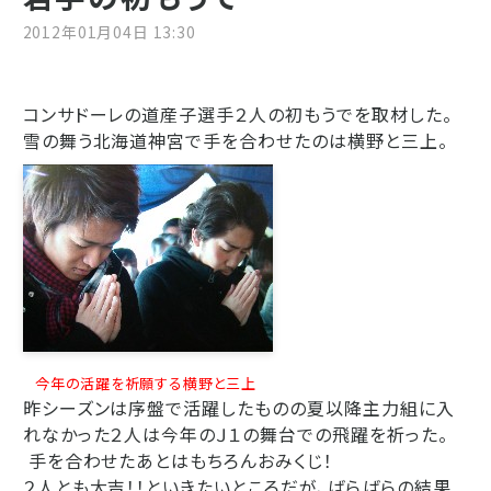
2012年01月04日 13:30
コンサドーレの道産子選手２人の初もうでを取材した。
雪の舞う北海道神宮で手を合わせたのは横野と三上。
今年の活躍を祈願する横野と三上
昨シーズンは序盤で活躍したものの夏以降主力組に入
れなかった２人は
今年のＪ１の舞台での飛躍を祈った。
手を合わせたあとはもちろんおみくじ！
２人とも大吉！！といきたいところだが、ばらばらの結果