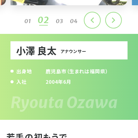
02
01
03
04
小澤 良太
アナウンサー
出身地
鹿児島市（生まれは福岡県）
入社
2004年6月
若手の初もうで