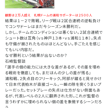
観客は２万人超え 札幌ドームの浦和サポーターは２５００人
結果は１－２で敗戦。リーグ戦は２試合連続の逆転負け
でコンサドーレはまだ今シーズン未勝利だ。
しかし、チームのコンディションは悪くない。２試合連続で
シュート数は互角（ｖｓ神戸１３本・ｖｓ浦和１１本）。失点
も守備が崩されたものはほとんどない。手ごたえを感じ
てもいい内容だ。
なぜ勝利という結果が出ないのか？
石崎監督談
「選手の個の能力には大きな差があるが、その差を埋め
る戦術を徹底しても、まだほんの少しの差が残る」
浦和戦、２失点目のフリーキック。阿部が蹴ると見せかけ
て日本代表柏木が直接ゴール。一瞬の隙を突くうまいプ
レーだった。セットプレーの失点は仕方がない側面もあ
るが、代表レベルの２人に翻弄された形。これが監督の
言うわずかに埋められない個の差を象徴するシーンだろ
う。