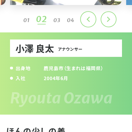
03
01
02
04
小澤 良太
アナウンサー
出身地
鹿児島市（生まれは福岡県）
入社
2004年6月
ほんの少しの差