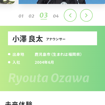
03
01
02
04
小澤 良太
アナウンサー
出身地
鹿児島市（生まれは福岡県）
入社
2004年6月
未来体験