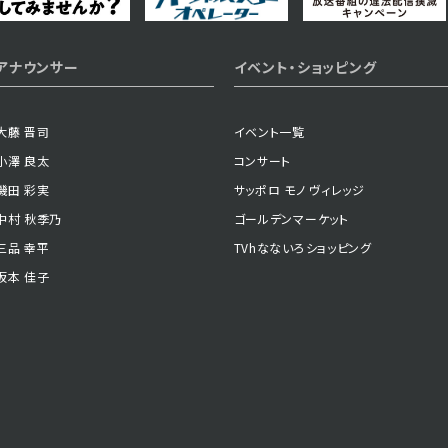
アナウンサー
イベント・ショッピング
大藤 晋司
イベント一覧
小澤 良太
コンサート
磯田 彩実
サッポロ モノ ヴィレッジ
中村 秋季乃
ゴールデンマーケット
三品 幸平
TVhなないろショッピング
坂本 佳子