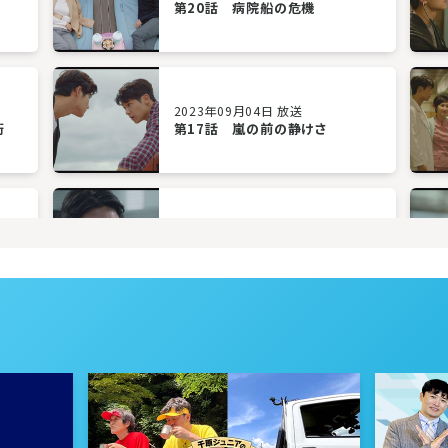
第20話 病院船の危機
2023年09月04日 放送
術
第17話 嵐の前の静けさ
2023年08月30日 放送
第14話 あなたを突き放す理由
2023年08月25日 放送
第11話 結束