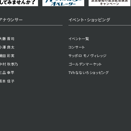
2024年12月26日 放送
アナウンサー
イベント・ショッピング
第2話
大藤 晋司
イベント一覧
小澤 良太
コンサート
磯田 彩実
サッポロ モノ ヴィレッジ
中村 秋季乃
ゴールデンマーケット
三品 幸平
TVhなないろショッピング
坂本 佳子