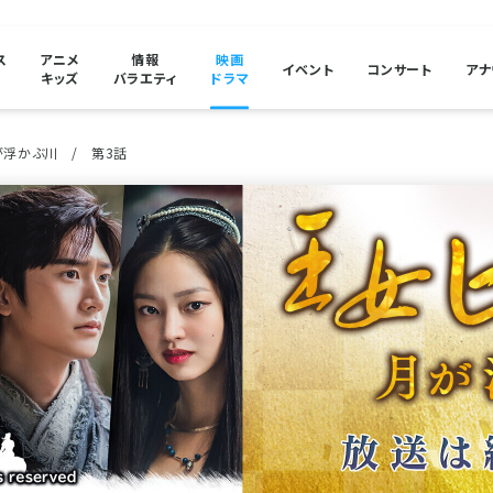
ス
アニメ
情報
映画
イベント
コンサート
アナ
キッズ
バラエティ
ドラマ
が浮かぶ川
第3話