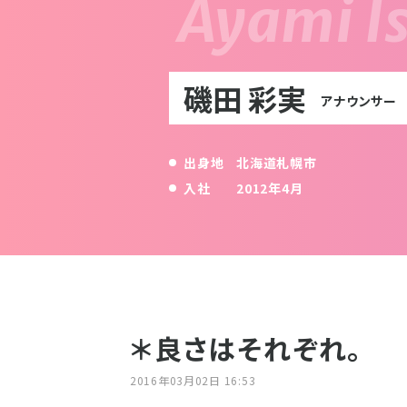
磯田 彩実
アナウンサー
出身地
北海道札幌市
入社
2012年4月
＊良さはそれぞれ。
2016年03月02日 16:53