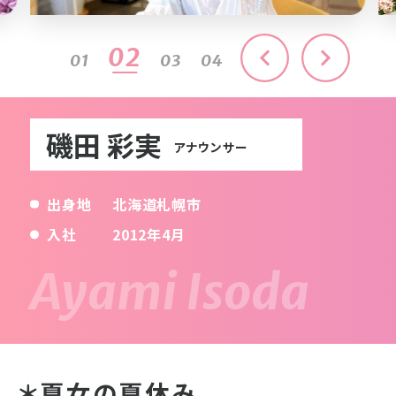
03
01
02
04
磯田 彩実
アナウンサー
出身地
北海道札幌市
入社
2012年4月
＊夏女の夏休み