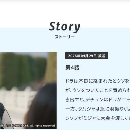
ストーリー
2026年04月29日 放送
第4話
ドラは不良に絡まれたとウソ
が、ウソをついたことを責めら
き出すと、デチュンはドラが二
一方、クムジャは急に羽振りが
ンソプがミジャに大金を渡してい