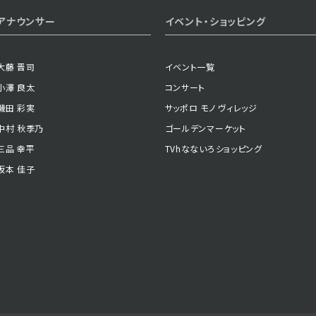
アナウンサー
イベント・ショッピング
大藤 晋司
イベント一覧
小澤 良太
コンサート
磯田 彩実
サッポロ モノ ヴィレッジ
中村 秋季乃
ゴールデンマーケット
三品 幸平
TVhなないろショッピング
坂本 佳子