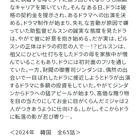
なキャリアを築いていた。そんなある日、ドラは破
格の契約金を提示され、あるドラマへの出演を決
める。ドラマ制作が始まり、失礼な言動が原因で嫌
っていた助監督ピルスンの誠実な態度を見たドラ
は、やがて彼に好意を抱き始める。だが実は、ピル
スンの正体はドラの初恋の人で…！？ピルスンは、
祖父にひどい仕打ちをしたドラの母を家族中が憎
んでいることもあり、ドラには初対面のフリを通し
ていた。一方、財閥の御曹司ジンダンは、偶然の出
会いで一目ぼれしたドラに接近しようとドラが出演
するドラマに多額の投資をしていた。やがてジンダ
ンからドラへの猛アピールが始まり、高価な贈り物
を目の当たりにしてお金に目がくらんだミジャは２
人がつきあうように仕向ける。しかし、そこからドラ
に転落の影が忍び寄り…。
＜2024年 韓国 全65話＞