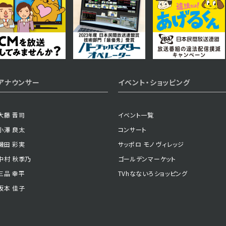
2023年11月15日 放送
第21話
2023年11月10日 放送
アナウンサー
イベント・ショッピング
第18話
大藤 晋司
イベント一覧
小澤 良太
コンサート
2023年11月07日 放送
磯田 彩実
サッポロ モノ ヴィレッジ
第15話
中村 秋季乃
ゴールデンマーケット
三品 幸平
TVhなないろショッピング
坂本 佳子
2023年11月01日 放送
第12話