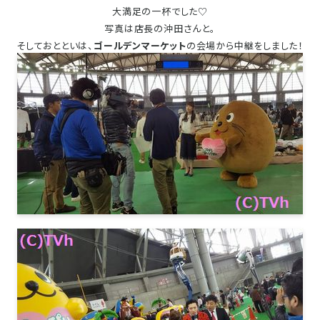
大満足の一杯でした♡
写真は店長の沖田さんと。
そしておとといは、
ゴールデンマーケット
の会場から中継をしました！