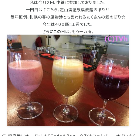
私は今月２回、中継に参加しておりました。
一回目は↑こちら、定山渓温泉渓流鯉のぼり！！
毎年恒例、札幌の春の風物詩とも言われるたくさんの鯉のぼり☆
今年は４００匹！圧巻でした。
さらにこの日は、もう一カ所。
去年、温泉街にオープンした「Ｃａｆｅ＆Ｂａｒ ＯＺ（カフェ＆バー オズ）」さん