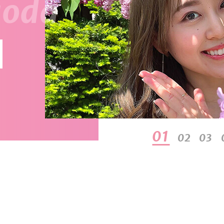
01
02
03