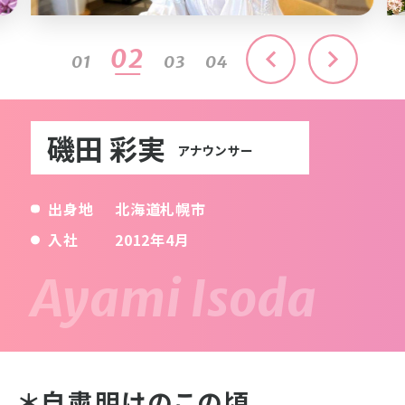
03
01
02
04
磯田 彩実
アナウンサー
出身地
北海道札幌市
入社
2012年4月
＊自粛明けのこの頃