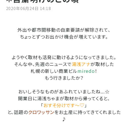
2020年06月24日 14:18
外出や都市間移動の自粛要請が解除されて、
ちょっとずつお出かけ機会が増えています。
ようやく取材も活発に動けるようになってきました。
そんな中、先週のニュースで
湯浅アナ
が取材した
札幌の新しい商業ビル
miredo
！
もう行きましたか？
おいしそうなものがあふれていましたね...☆
開業日に湯浅ちゃまが取材から帰ってくると、
「
おすそ分けです～♡
」
と、話題の
クロワッサン
をお土産に持ってきてくれました
♪