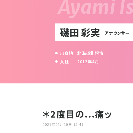
磯田 彩実
アナウンサー
出身地
北海道札幌市
入社
2012年4月
＊2度目の...痛ッ
2021年05月10日 15:47