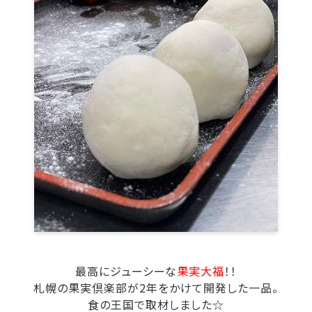
最高にジューシーな
果実大福
！！
札幌の果実倶楽部が2年をかけて開発した一品。
食の王国で取材しました☆