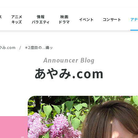
ス
アニメ
情報
映画
イベント
コンサート
アナ
キッズ
バラエティ
ドラマ
やみ.com
＊2度目の...痛ッ
あやみ.com