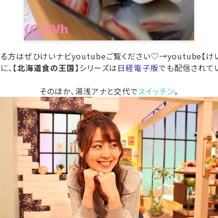
る方はぜひけいナビyoutubeご覧ください♡→
youtube【
に、【
北海道食の王国
】シリーズは
日経電子版
でも配信されて
そのほか、湯浅アナと交代で
スイッチン
。