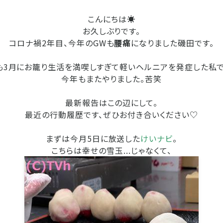
こんにちは☀
お久しぶりです。
コロナ禍2年目、今年のGWも
腰痛
になりました磯田です。
も3月にお籠り生活を満喫しすぎて軽いヘルニアを発症した私で
今年もまたやりました。苦笑
最新報告はこの辺にして。
最近の行動履歴です、ぜひお付き合いください♡
まずは今月5日に放送した
けいナビ
。
こちらは幸せの雪玉...じゃなくて、