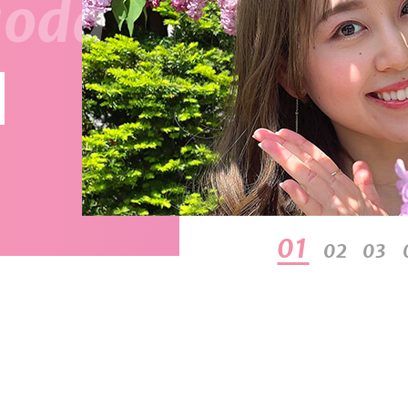
01
02
03