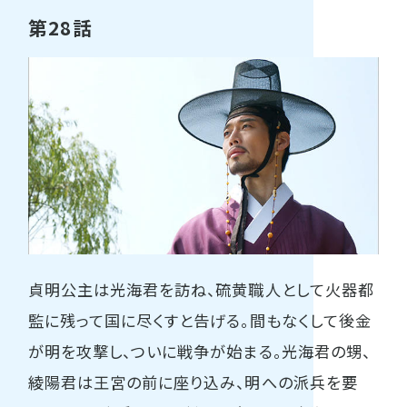
第28話
貞明公主は光海君を訪ね、硫黄職人として火器都
監に残って国に尽くすと告げる。間もなくして後金
が明を攻撃し、ついに戦争が始まる。光海君の甥、
綾陽君は王宮の前に座り込み、明への派兵を要