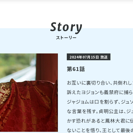
ストーリー
2024年07月15日 放送
第61話
お互いに裏切り合い、共倒れし
訴えたヨジョンも義禁府に捕ら
ジャジョムは口を割らず、ジュ
な言葉を残す。貞明公主は、ジ
かす恐れがあると鳳林大君に伝
ないことを悟り、王として最後の