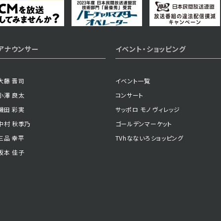
2024年06月11日 放送
アナウンサー
イベント・ショッピング
第37話
大藤 晋司
イベント一覧
小澤 良太
コンサート
2024年06月06日 放送
磯田 彩実
サッポロ モノ ヴィレッジ
第34話
中村 秋季乃
ゴールデンマーケット
三品 幸平
TVhなないろショッピング
坂本 佳子
2024年06月03日 放送
第31話