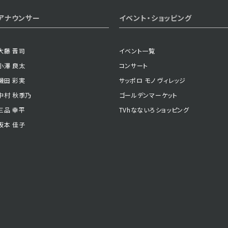
2023年12月22日 放送
アナウンサー
イベント・ショッピング
第2話
大藤 晋司
イベント一覧
小澤 良太
コンサート
磯田 彩実
サッポロ モノ ヴィレッジ
中村 秋季乃
ゴールデンマーケット
三品 幸平
TVhなないろショッピング
坂本 佳子