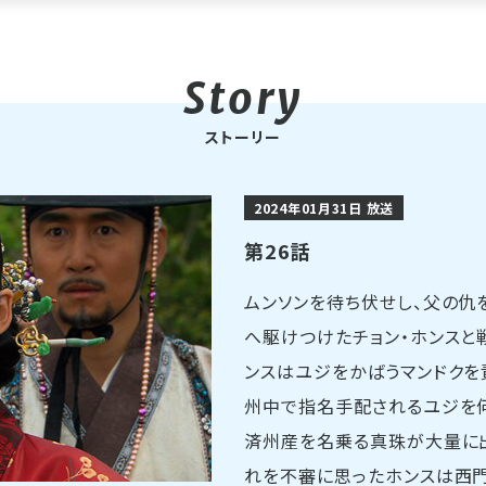
ストーリー
2024年01月31日 放送
第26話
ムンソンを待ち伏せし、父の仇を
へ駆けつけたチョン・ホンスと
ンスはユジをかばうマンドクを
州中で指名手配されるユジを何
済州産を名乗る真珠が大量に
れを不審に思ったホンスは西門