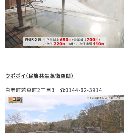
ウポポイ（民族共生象徴空間）
白老町若草町
2
丁目
3
☎
0144-82-3914