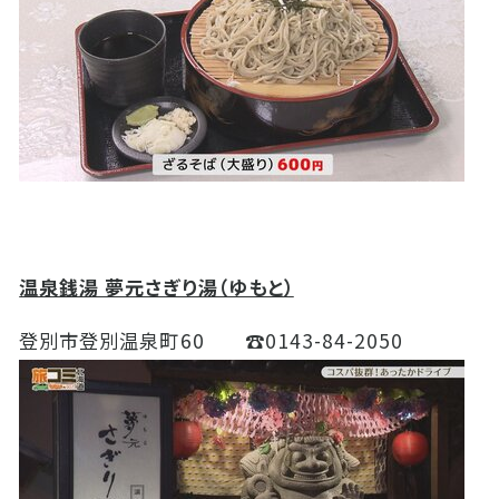
温泉銭湯 夢元さぎり湯（ゆもと）
登別市登別温泉町
60
☎
0143-84-2050