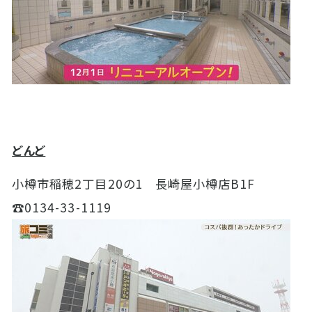
どんど
小樽市稲穂
2
丁目
20
の
1
長崎屋小樽店
B1F
☎
0
134-33-1119