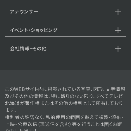
アナウンサー
2025年11月08日 放送
11月8日【1万円以下も！秋のコス
パいい宿】
イベント・ショッピング
会社情報・その他
2025年11月01日 放送
11月1日【500円以下も！道の駅
秋の絶品グルメ】
このWEBサイト内に掲載されている写真、図形、文字情報
2025年10月25日 放送
及びその他の情報は、特に断りのない限り、すべてテレビ
10月25日【クーポンで"半額"！日
北海道が著作権またはその他の権利として所有しており
帰り温泉＆地元グルメ】
ます。
権利者の許諾なく、私的使用の範囲を越えて複製・頒布・
上映・公衆送信（再送信を含む）等を行うことは固くお断
り申し上げます。