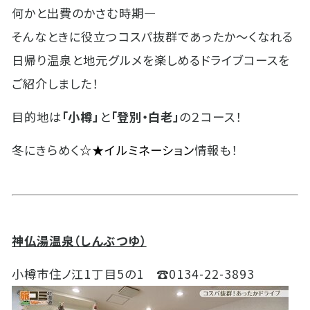
何かと出費のかさむ時期―
そんなときに役立つコスパ抜群であったか〜くなれる
日帰り温泉と地元グルメを楽しめるドライブコースを
ご紹介しました！
目的地は
「小樽」
と
「登別・白老」
の２コース！
冬にきらめく
☆★イルミネーション
情報も！
神仏湯温泉（しんぶつゆ）
小樽市住ノ江
1
丁目
5
の
1
☎0134-22-3893