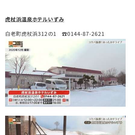
虎杖浜温泉ホテルいずみ
白老町虎杖浜312の1 ☎0144-87-2621