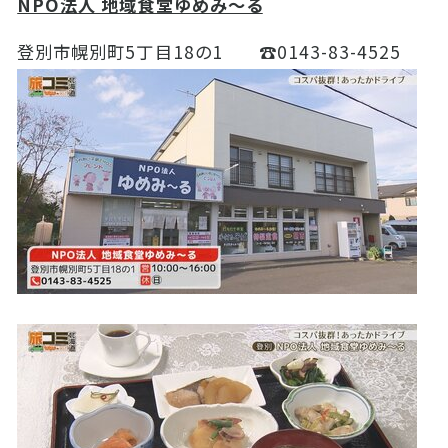
NPO法人 地域食堂ゆめみ～る
登別市幌別町
5
丁目
18
の
1
☎
0143-83-4525