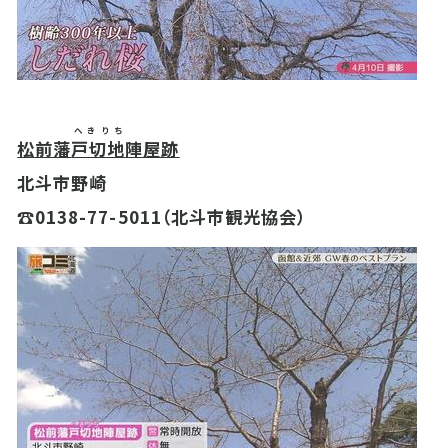
へきりち
松前藩
戸切地
陣屋跡
北斗市野崎
☎0138-77-5011（北斗市観光協会）