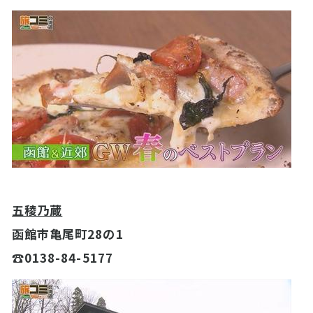
五稜乃蔵
函館市亀尾町28の1
☎0138-84-5177