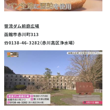
笹流ダム前庭広場
函館市赤川町313
☎0138-46-3282（赤川高区浄水場）