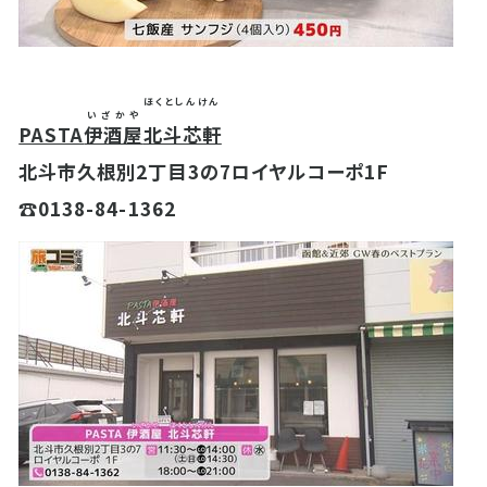
ほくとしんけん
いざかや
PASTA
伊酒屋
北斗芯軒
北斗市久根別2丁目3の7ロイヤルコーポ1F
☎0138-84-1362