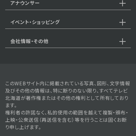
アナウンサー
2025年11月08日 放送
11月8日【1万円以下も！秋のコス
パいい宿】
イベント・ショッピング
会社情報・その他
2025年11月01日 放送
11月1日【500円以下も！道の駅
秋の絶品グルメ】
このWEBサイト内に掲載されている写真、図形、文字情報
2025年10月25日 放送
及びその他の情報は、特に断りのない限り、すべてテレビ
10月25日【クーポンで"半額"！日
北海道が著作権またはその他の権利として所有しており
帰り温泉＆地元グルメ】
ます。
権利者の許諾なく、私的使用の範囲を越えて複製・頒布・
上映・公衆送信（再送信を含む）等を行うことは固くお断
り申し上げます。
2025年10月18日 放送