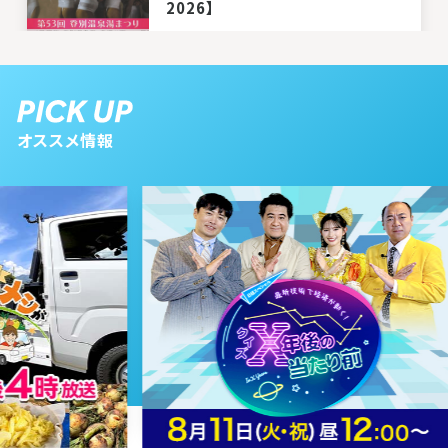
2026】
2026年01月24日 放送
1月24日【札幌＆近郊 クーポンで
オススメ情報
最大半額！人気店ランチ】
2026年01月17日 放送
1月17日【札幌 噂の新店ラーメ
ン】
2026年01月10日 放送
1月10日【新春９０分拡大版！開
運・温泉・ウマい旅】