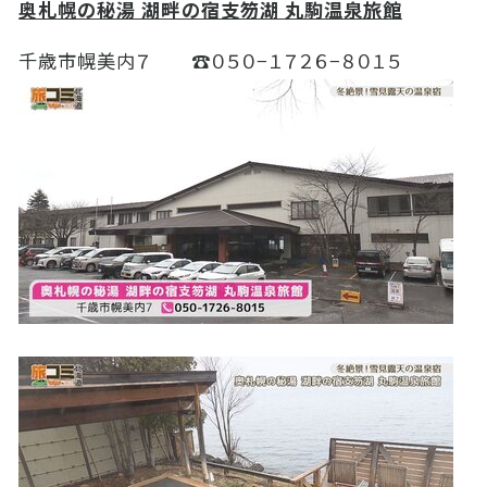
奥札幌の秘湯 湖畔の宿支笏湖 丸駒温泉旅館
千歳市幌美内７ ☎０５０−１７２６
−
８０１５