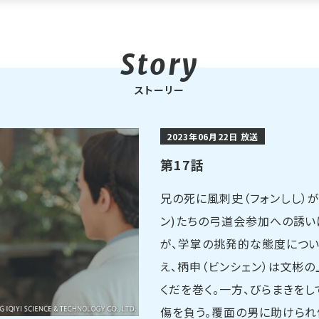
ストーリー
2023年06月22日 放送
第17話
兄の死に風刺史（フォンしし）
ン)たちの弓道会参加への誘い
が、学掌の挑発的な態度につ
え、柄申（ビンシェン）は文彬
くだを巻く。一方、びらまきを
傷を負う。覆面の男に助けられ