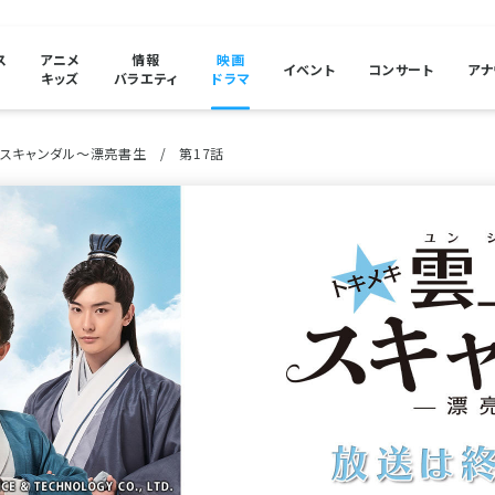
ス
アニメ
情報
映画
イベント
コンサート
アナ
キッズ
バラエティ
ドラマ
堂スキャンダル～漂亮書生
第17話