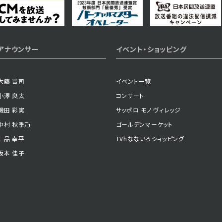
2023年06月01日 放送
アナウンサー
イベント・ショッピング
第2話
大藤 晋司
イベント一覧
小澤 良太
コンサート
磯田 彩実
サッポロ モノ ヴィレッジ
中村 秋季乃
ゴールデンマーケット
三品 幸平
TVhなないろショッピング
坂本 佳子