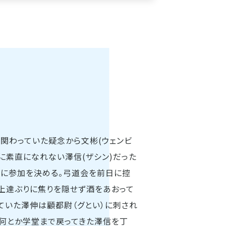
が関わっていた疑念から文彬(ウェンビ
に素直になれない澤信(ザシン)だった
いに参加を決める。弓道会を前日に控
の上達ぶりに焦りを隠せず酒をあおって
していた澤伸は顧都尉（グとい）に刺され
何とか学堂まで戻ってきた澤信を丁