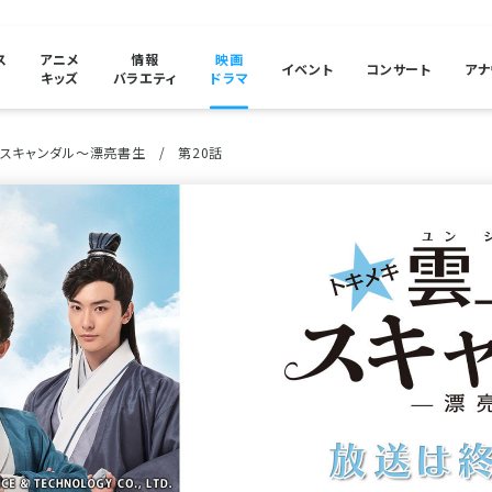
ス
アニメ
情報
映画
イベント
コンサート
アナ
キッズ
バラエティ
ドラマ
堂スキャンダル～漂亮書生
第20話