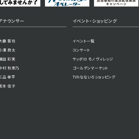
2023年06月01日 放送
アナウンサー
イベント・ショッピング
第2話
大藤 晋司
イベント一覧
小澤 良太
コンサート
磯田 彩実
サッポロ モノ ヴィレッジ
中村 秋季乃
ゴールデンマーケット
三品 幸平
TVhなないろショッピング
坂本 佳子