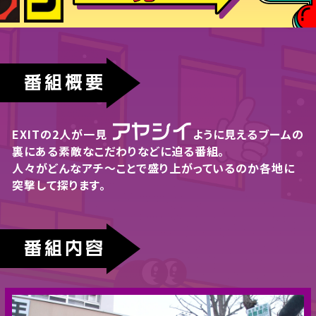
番組概要
アヤシイ
EXITの2人が一見
ように見える
ブームの
裏にある素敵なこだわりなどに迫る番組。
人々がどんなアチ〜ことで盛り上がっているのか
各地に
突撃して探ります。
番組内容