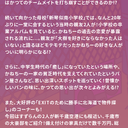
はかつてのチームメイトを打ち崩すことができるのか!?
続いて向かった母校「新琴似南小学校」では、なんと20年
ぶりに一堂に会するという当時の親友2人が！小学校の卒
業アルバムを見ていると、かねちーの過去の恋愛が暴露
される流れに...。親友が「大樹を好きにならなかった人は
いない」と語るほどモテモテだったかねちーの好きな人が
ついに明らかになる!?
さらに、中学生時代の「癒し」になっていたという場所や、
かねちーの一家の貧乏時代を支えてくれていたというパ
ン屋さんなど、思い出深いスポットを巡っていく！昔懐か
しいパンの味に、かつての思い出が次々とよみがえる!?
また、大好評の「EXITのために勝手に北海道で物件探
し」のコーナーも！
今回はすずらんの2人が新千歳空港にも程近い、千歳市
の大豪邸をご紹介！備え付けの家具だけで数千万円、総