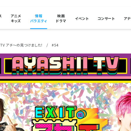
ス
アニメ
情報
映画
イベント
コンサート
アナ
キッズ
バラエティ
ドラマ
イTV アチ～の見つけました！
#54