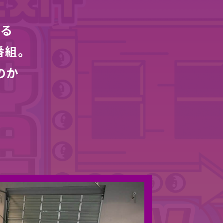
える
番組。
のか