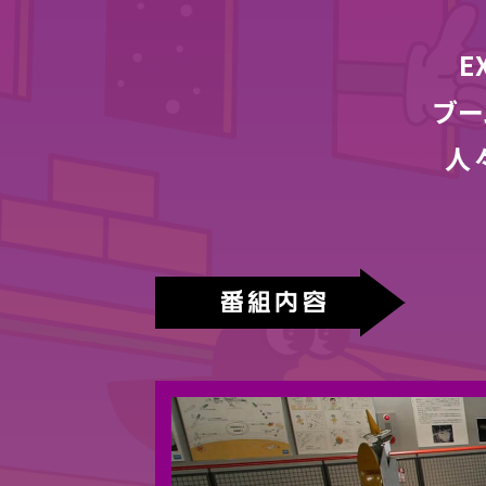
E
ブー
人
番組内容