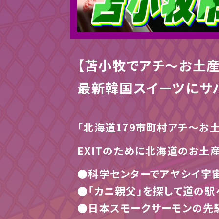
【苫小牧でアチ～お土産
最新韓国スイーツにサ
「北海道179市町村アチ～お
EXITのために北海道のお土
●科学センターでアヤシイ宇宙
●「カニ親父」を探して道の駅
●日本スモークサーモンの先駆