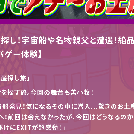
探し！宇宙船や名物親父と遭遇！絶品
バゲー体験】
土産探し旅」
産を探す旅。今回の舞台も苫小牧！
船発見！気になるその中に潜入...驚きのお土
へ！前回は会えなかったが、今回はどうなるのか.
けにEXITが超感動！」