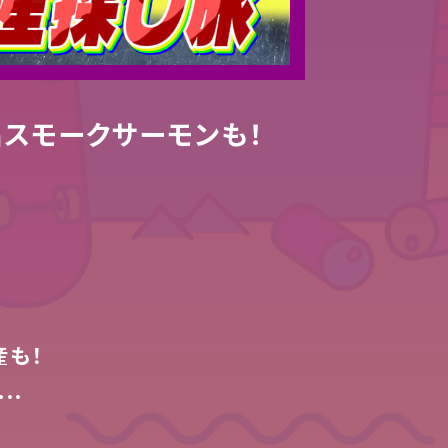
スモークサーモンも！
産も！
..