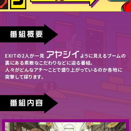
番組概要
アヤシイ
EXITの2人が一見
ように見える
ブームの
裏にある素敵なこだわりなどに迫る番組。
人々がどんなアチ〜ことで盛り上がっているのか
各地に
突撃して探ります。
番組内容