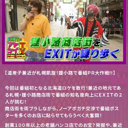
【道産子兼近が札幌凱旋！狸小路で番組ＰＲ大作戦!!】
今回は番組初となる北海道ロケを敢行！兼近の地元であ
る札幌・狸小路商店街で番組の知名度向上にＥＸＩＴの２
人が挑む！
商店街を街ブラしながら、ノーアポガチ交渉で番組ポス
ターを多くのお店に貼らせてもらうべく大奮闘！
創業１００年以上の老舗ハンコ店でのお宝？発掘や、兼近