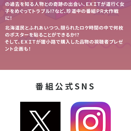
の過去を知る人物との奇跡の出会い、ＥＸＩＴが道行く女
子をめぐってトラブル!?など、珍道中の番組ＰＲ大作戦
に！
北海道民とふれあいつつ、限られたロケ時間の中で何枚
のポスターを貼ることができるか!?
そして、ＥＸＩＴが狸小路で購入した品物の視聴者プレゼ
ント企画も！
番組公式SNS