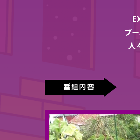
E
ブー
人
番組内容