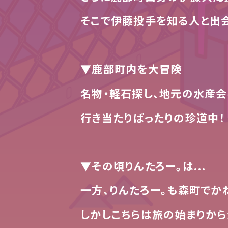
そこで伊藤投手を知る人と出会
▼鹿部町内を大冒険
名物・軽石探し、地元の水産会
行き当たりばったりの珍道中！
▼その頃りんたろー。は...
一方、りんたろー。も森町でか
しかしこちらは旅の始まりから