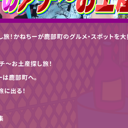
探し旅！かねちーが鹿部町のグルメ・スポットを大
チ～お土産探し旅！
ーは鹿部町へ。
旅に出る！
集