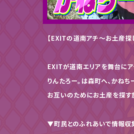
【EXITの道南アチ～お土産
EXIT
が道南エリアを舞台にア
りんたろー。は森町へ、かねち
お互いのためにお土産を探す
▼町民とのふれあいで情報収