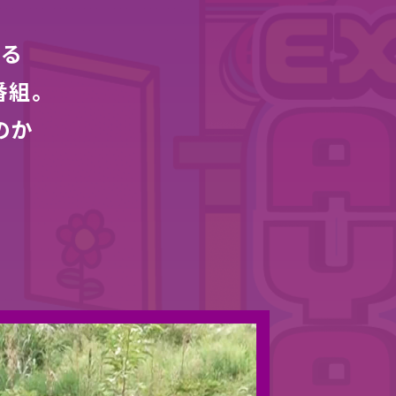
える
番組。
のか