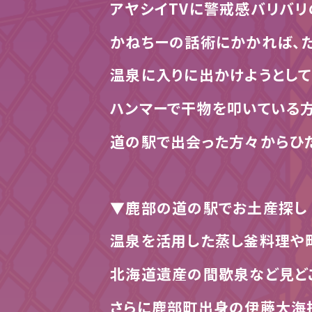
アヤシイ
TV
に警戒感バリバリ
かねちーの話術にかかれば、た
温泉に入りに出かけようとして
ハンマーで干物を叩いている方
道の駅で出会った方々からひ
▼鹿部の道の駅でお土産探し
温泉を活用した蒸し釜料理や
北海道遺産の間歇泉など見ど
さらに鹿部町出身の伊藤大海