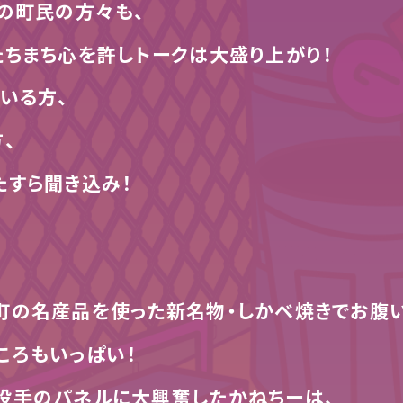
の町民の方々も、
ちまち心を許しトークは大盛り上がり！
いる方、
、
たすら聞き込み！
町の名産品を使った新名物・しかべ焼きでお腹い
ころもいっぱい！
投手のパネルに大興奮したかねちーは、