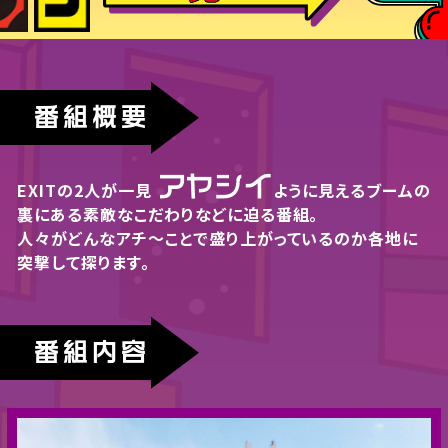
番組概要
アヤシイ
EXITの2人が一見
ように見える
ブームの
裏にある素敵なこだわりなどに迫る番組。
人々がどんなアチ〜ことで盛り上がっているのか
各地に
突撃して探ります。
番組内容