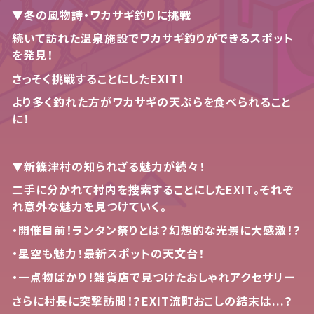
▼冬の風物詩・ワカサギ釣りに挑戦
続いて訪れた温泉施設でワカサギ釣りができるスポット
を発見！
さっそく挑戦することにした
EXIT
！
より多く釣れた方がワカサギの天ぷらを食べられること
に！
▼新篠津村の知られざる魅力が続々！
二手に分かれて村内を捜索することにした
EXIT
。それぞ
れ意外な魅力を見つけていく。
・開催目前！ランタン祭りとは？幻想的な光景に大感激！？
・星空も魅力！最新スポットの天文台！
・一点物ばかり！雑貨店で見つけたおしゃれアクセサリー
さらに村長に突撃訪問！？
EXIT
流町おこしの結末は...？