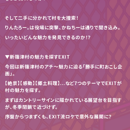
そして二手に分かれて村を大捜索！
りんたろー。は役場に突撃、かねちーは通りで聞き込み。
いったいどんな魅力を発見できるのか！？
▼新篠津村の魅力を探す
EXIT
今回は新篠津村のアチ～魅力に迫る「勝手に町おこし企
画」。
【絶景】【感動】【郷土料理】...など
7
つのテーマで
EXIT
が
村の魅力を探す。
まずはカントリーサインに描かれている展望台を目指す
が、冬季閉鎖で近づけず。
序盤からつまずくも、
EXIT
流ロケで意外な展開に？