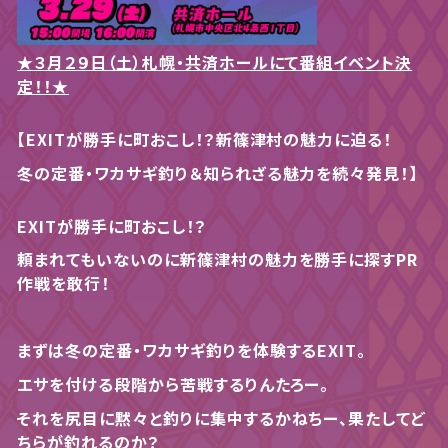
★３月２９日（土）札幌・共済ホールにて番組イベント決
定！！★
【EXITが勝手に町おこし！？新篠津村の魅力に迫る！
冬の定番・ワカサギ釣り＆知られざる魅力を続々発見！】
EXIT
が勝手に町おこし！？
頼まれてもいないのに新篠津村の魅力を勝手に探す
PR
作戦を敢行！
まずは冬の定番・ワカサギ釣りを体験する
EXIT
。
エサを付ける段階から苦戦するりんたろー。
それを尻目に黙々と釣りに集中するかねちー、果たしてど
ちらが釣れるのか？