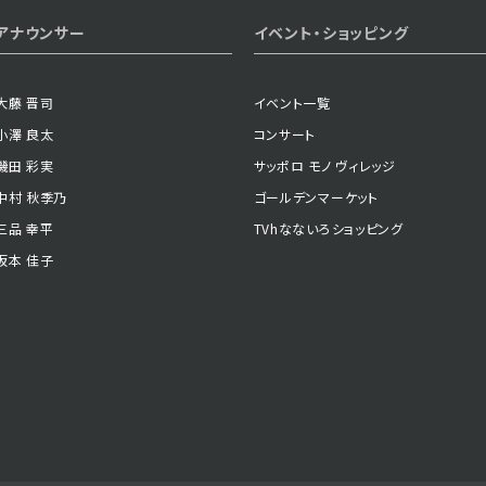
2025年07月02日 放送
アナウンサー
イベント・ショッピング
第53話
大藤 晋司
イベント一覧
小澤 良太
コンサート
2025年06月27日 放送
磯田 彩実
サッポロ モノ ヴィレッジ
第50話
中村 秋季乃
ゴールデンマーケット
三品 幸平
TVhなないろショッピング
坂本 佳子
2025年06月24日 放送
第47話
2025年06月19日 放送
第44話