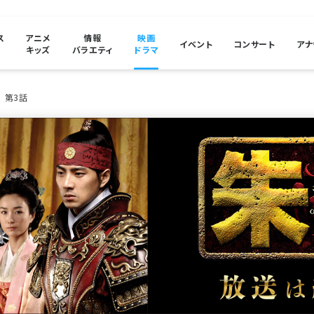
ス
アニメ
情報
映画
イベント
コンサート
アナ
キッズ
バラエティ
ドラマ
第3話