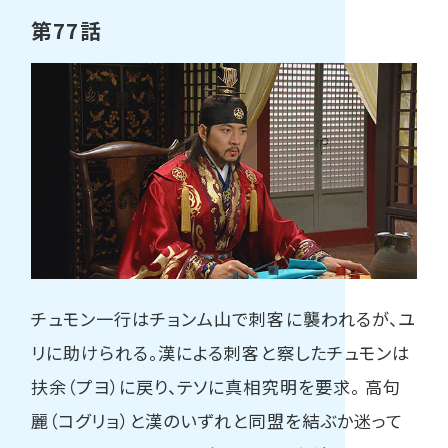
第77話
チュモン一行はチョンム山で刺客に襲われるが、ユ
リに助けられる。漢による刺客と察したチュモンは
扶余（プヨ）に戻り、テソに真相究明を要求。 高句
麗（コグリョ）と漢のいずれと同盟を結ぶか迷って