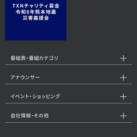
放題がお得に楽しめる♪
2025年11月08日 放送
11月8日【北海道が誇る大食い女
王が登場】
番組表・番組カテゴリ
アナウンサー
2025年11月01日 放送
【中継：二条市場界隈のグルメが熱
い！】
イベント・ショッピング
会社情報・その他
2025年10月25日 放送
【中継：ココノススキノでじゃんけ
んに勝てばラーメンが無料！？】