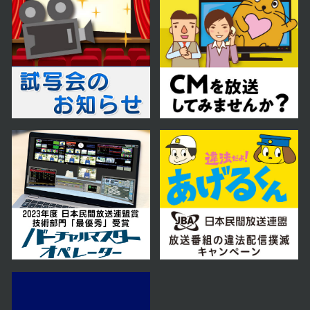
2025年12月06日 放送
12月6日【中継：ていね温泉ほのか
注目の岩盤浴！】
2025年11月29日 放送
11月29日【中継：COFFEE CITY
FESTIVAL（コーヒーシティフェス
ティバル）】
2025年11月22日 放送
11月22日【中継：にぎわい市場さ
っぽろ】
2025年11月15日 放送
中継：牛屋 江戸八で、すき焼き食べ