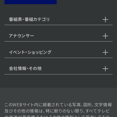
5月9日【夏にオススメのクールア
イテムをチェック！】
番組表・番組カテゴリ
アナウンサー
2026年05月02日 放送
5月2日【放送500回！ハンドメイド
の祭典をご紹介！】
イベント・ショッピング
会社情報・その他
2026年04月25日 放送
4月25日【GWにぴったり！北海道
グリーンランドをご紹介！】
このWEBサイト内に掲載されている写真、図形、文字情報
2026年04月18日 放送
及びその他の情報は、特に断りのない限り、すべてテレビ
4月18日【大人気テーマパークや