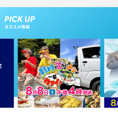
2026年02月07日 放送
2月7日【中継：さっぽろ雪まつり会
オススメ情報
場から生中継】
2026年01月24日 放送
1月24日【SixTONESのジェシー
さん登場！】
2026年01月17日 放送
1月17日【中継：新篠津でわかさぎ
釣り】