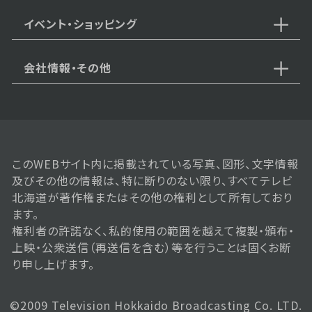
放題がお得に楽しめる♪
イベント・ショッピング
会社情報・その他
2025年11月08日 放送
11月8日【北海道が誇る大食い女
王が登場】
このWEBサイト内に掲載されている写真、図形、文字情報
2025年11月01日 放送
及びその他の情報は、特に断りのない限り、すべてテレビ
【中継：二条市場界隈のグルメが熱
北海道が著作権またはその他の権利として所有しており
い！】
ます。
権利者の許諾なく、私的使用の範囲を越えて複製・頒布・
上映・公衆送信（再送信を含む）等を行うことは固くお断
り申し上げます。
2025年10月25日 放送
【中継：ココノススキノでじゃんけ
んに勝てばラーメンが無料！？】
©2009 Television Hokkaido Broadcasting Co. LTD.